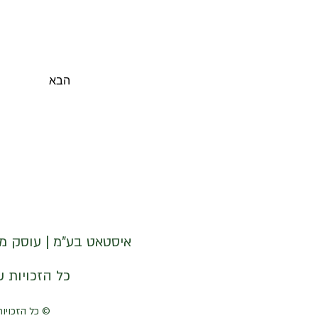
הבא
איסטאט בע"מ | עוסק מורשה 512838947 | מנדלבלט 3 הרצליה 
© איסטאט בע"מ © 2026 | © KETODOT | © KETO & DALP כל הזכויות שמורות
© כל הזכויות