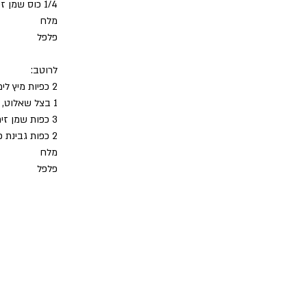
1/4 כוס שמן זית איכותי
מלח
פלפל
לרוטב:
2 כפיות מיץ לימון טרי
1 בצל שאלוט, קצוץ דק
3 כפות שמן זית
2 כפות גבינת פרמיג'יאנו-רג'יאנו מגורדת טרי
מלח
פלפל