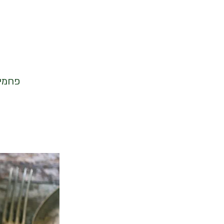
פחמימות ברוטו 31 | פח