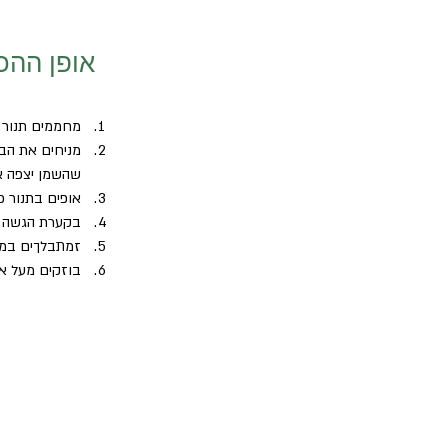
אופן ההכ
מחממים תנור ל-200 מעלו
מניחים את הבר
שהשמן יצפה את
אופים בתנור כ-30 דקות, חשוב לערבב תוך כדי האפיה כדי שהברוקולי יצלה מכל הצדדים ויה
בקערת הגשה קטנה, 
זמתבלךים במלח
בוזקים מעל את