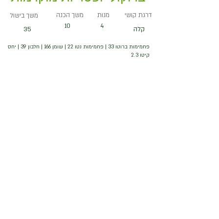
דרגת קושי
מנות
משך הכנה
משך בישול
10
4
קלה
35
פחמימות ברוטו 33 | פחמימות נטו 22 | שומן 166 | חלבון 39 | יחס
קיטו 2.3