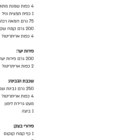
4 כפות שמנת מתוקה 38%
1 כפית תמצית וניל
75 גרם חמאה רכה
200 גרם קמח שקדים (בערך כוס וחצי)
4 כפות אריתריטול
פירות יער:
200 גרם פירות יער מעורבים (אפשר גם קפואים שהופשרו)
2 כפות אריתריטול 
שכבת הגבינה:
250 גרם גבינת שמנת 25% ומעלה
4 כפות אריתריטול או אלילוז
מעט גרידת לימון
1 ביצה
פירורי בצק:
1 כף קמח קוקוס