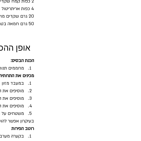
2 כפות קמח שקדים
4 כפות אריתריטול 
20 גרם שקדים מולבנים פרוסים
50 גרם חמאה בטמפרטורת החדר
אופן ההכ
הכנת הבסיס:
מחממים תנור 180 מעלו
מכינים את התחתית
במעבד מזון מקצי
מוסיפים את ה
מוסיפים את 
מוסיפים את 
משטחים על תבנית האפיה
בעיקרון אפשר להו
רוטב הפירות
בקערה מערבבי