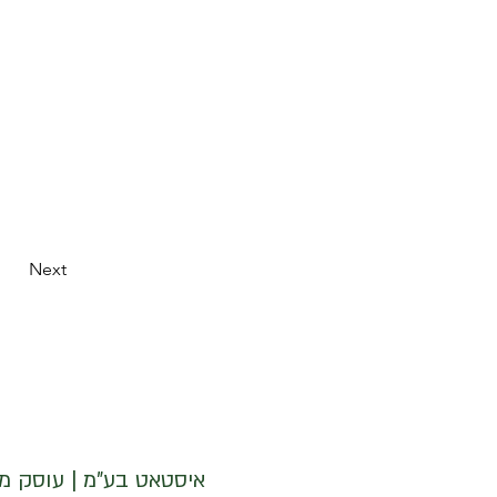
Next
איסטאט בע"מ | עוסק מורשה 512838947 | מנדלבלט 3 הרצליה 