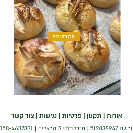
להרשמה
אודות
|
תקנון
|
פרטיות
|
נגישות
|
צור קשר
| 058-4637331 |