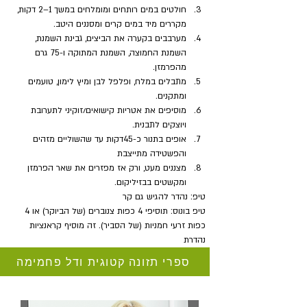
חולטים במים רותחים ומומלחים במשך 1–2 דקות, 
מקררים מיד במים קרים ומסננים היטב.
מערבבים בקערה את הביצים, גבינת השמנת, 
השמנת החמוצה, השמנת המתוקה ו-75 גרם 
מהפרמזן.
מתבלים במלח, ופלפל לבן ומיץ לימון, טועמים 
ומתקנים.
מוסיפים את אטריות קישואים/זוקיני לתערובת 
ויוצקים לתבנית.
אופים בתנור כ-45דקות עד שהשוליים מזהים 
והפשטידה מתייצבת
מצננים מעט, ורק אז מפזרים את שאר הפרמזן 
ומקשטים בבזיליקום.
טיפ: נהדר להגיש גם קר
טיפ בונוס: תוסיפי 4 כפות צנוברים (של הביוקר) או 4 
כפות זרעי חמניות (של הסביר). זה מוסיף קראנציות 
נהדרת
ספרי תזונה קטוגית ודל פחמימה