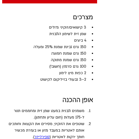
מצרכים
3 קישואים/זוקיני גדולים
שמן זית לשימון התבנית
4 ביצים
150 גרם גבינת שמנת 25% ומעלה
150 גרם שמנת חמוצה
150 גרם שמנת מתוקה
100 גרם פרמזן (חשוב!)
2 כפות מיץ לימון
2–3 גבעולי בזיליקום לקישוט
אופן ההכנה
משמנים תבנית במעט שמן זית ומחממים תנור 
ל-175 מעלות (חום עליון ותחתון).
שוטפים את הזוקיני, מסירים את הקצוות וחותכים 
אותם לאטריות במעבד מזון או בעזרת מכשיר 
חותך ירקות לאטריות (
ספירלייזר
).