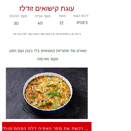
עוגת קישואים זודלז
דרגת קושי
מנות
משך אפיה
משך ההכנה
בינונית
40
12
30
ברוטו: 33 | פחמימות נטו: 31 | שומן: 153 | חלבון: 86 | יחס קיטו: 1.31
טארט של איטריות קישואים בלי בצק ועם המון
טעם וארומה
?כבר רכשת את ספר האפיה דלת הפחמימות