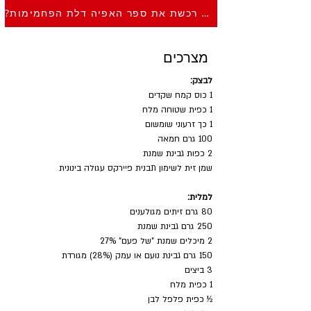
?כבר רכשת את ספר האפיה דלת הפחמימות
מצרכים
לבצק:
1 כוס קמח שקדים
1 כפית שטוחה מלח
1 כך זרעוני שומשום
100 גרם חמאה
2 כפות גבינת שמנת
שמן זית לשימון תבנית פיירקס עגולה בינונית
למלית:
80 גרם זיתים מגולענים
250 גרם גבינת שמנת
2 מיכלים שמנת "של פעם" 27%
150 גרם גבינת נועם או עמק (28%) מגורדת
3 ביצים
1 כפית מלח
½ כפית פלפל לבן