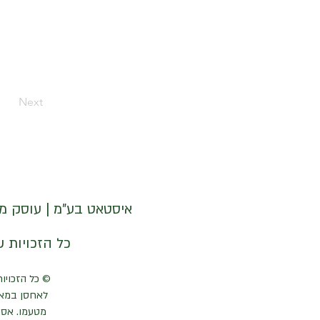
Next
איסטאט בע"מ | עוסק מורשה 512838947 | מנדלבלט 3 הרצליה 
© איסטאט בע"מ © 2026 | © KETODOT | © KETO & DALP כל הזכויות שמורות
© כל הזכויות
לאחסן במאג
מטעמו. אסו