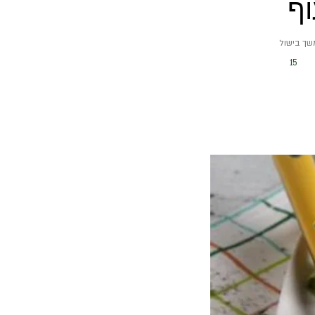
ף
שך בישול
15