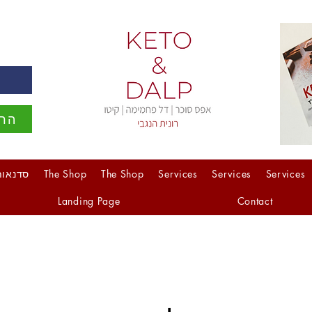
ה
הרש
Services
Services
Services
The Shop
The Shop
סדנאות
Landing Page
Contact