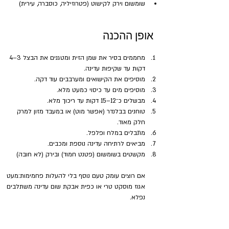
שומשום וירק לקישוט (פטרוזיליה, כוסברה, עירית)
אופן ההכנה
מחממים בסיר את שמן הזית ומטגנים את הבצל 3–4 
דקות עד שקיפות עדינה.
מוסיפים את הקישואים ומערבבים עוד דקה.
מוסיפים מים עד כיסוי כמעט מלא.
מבשלים כ־12–15 דקות עד ריכוך מלא.
טוחנים בבלנדר (אפשר מוט) או במעבד מזון למרק 
חלק מאוד.
מתבלים במלח ופלפל.
מביאים לרתיחה עדינה נוספת ומכבים.
מקשטים בשומשום (פטנט חמוד) ובירק (לא חובה)
אם רוצים עומק טעם נוסף בלי להעלות פחמימות:מעט 
אגוז מוסקט טרי או כפית אבקת שום עדינה משתלבים 
נפלא.