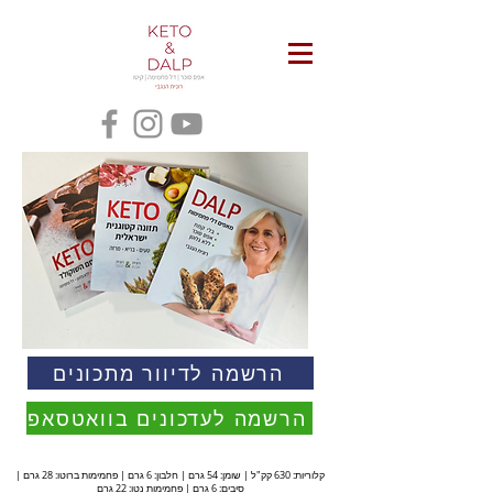
הרשמה לדיוור מתכונים
הרשמה לעדכונים בוואטסאפ
קלוריות: 630 קק"ל | שומן: 54 גרם | חלבון: 6 גרם | פחמימות ברוטו: 28 גרם |
סיבים: 6 גרם | פחמימות נטו: 22 גרם