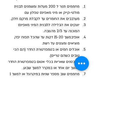
מחממים תנור ל 200 מעלות ומשמנים תבנית 
מולטי-קייק או מיני מאפינס טפלון עם 
מערבבים את החומרים עד לקבלת מרקם חלק. 
יוצקים את הבלילה לתבנית המיני מאפינס 
המוכנה עד 2/3 מהגובה.
אופיבמשך 15-20 דקות עד שהכל תפוח יפה, 
מוציאים ומצננים על רשת. 
אוכלים חמים או בטמפרטורת החדר (הם הכי 
טובים כשהם טריים). 
מאכסנים שאריות בכלי אטום בטמפרטורת החדר 
למשך יום אחד או במקרר למשך שבוע. 
מחממים שוב מספר שניות במיקרוגל או למשך 1 
עד 2 דקות בטוסטר אובן לפני ההגשה. 
Previous
Next