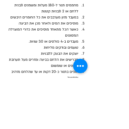
מחממים תנור ל-180 מעלות ומשמנים תבנית 
ללחם או 2 תבניות קטנות
במעבד מזון מערבבים את כל החומרים היבשים
מוסיפים את המים ולאחר מכן את הביצה
כאשר הכל מתאחד מוסיפים את כדורי המוצרלה 
המסוננים
מעבדים ב-4 פולסים או 30 שניות.
טועמים ובודקים מליחות
יוצקים את הבצק לתבניות 
מברישים את הלחם בביצה ומזרים מעל תערובת 
זרעונים או שומשום
אופים בתנור כ-20 דקות או עד שהלחם מזהיב 
ומתייצב
מצצנים היטב לפני הפריסה.
Previous
Next