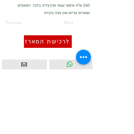
240 ש"ח איסוף עצמי מהרצליה בלבד. המאפים
נשארים טריים ואין צורך בקירור
Previous
Next
לרכישת המארז
איסטאט בע"מ | עוסק מורשה
512838947
| מנדלבלט 3
הרצליה |
058-4637331
|
info@ketodot.com
אודות
|
תקנון
|
פרטיות
|
נגישות
|
צור קשר
© איסטאט בע"מ © 2026 | © KETODOT | © KETO &
DALP כל הזכויות שמורות