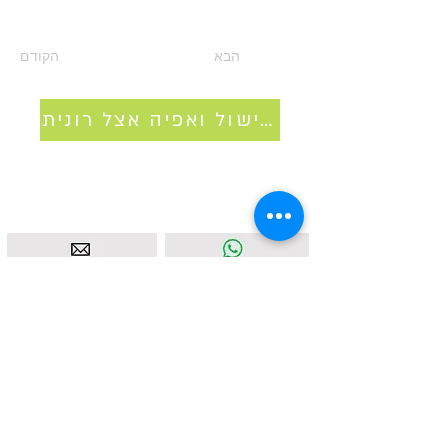
הבא
הקודם
סדנאות בישול ואפיה אצל רונית
איסטאט בע"מ | עוסק מורשה
512838947
| מנדלבלט 3
הרצליה |
058-4637331
|
info@ketodot.com
אודות
|
תקנון
|
פרטיות
|
נגישות
|
צור קשר
© איסטאט בע"מ © 2026 | © KETODOT | © KETO &