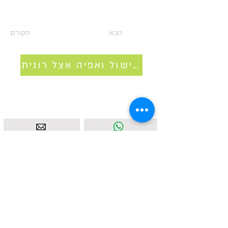
הבא
הקודם
סדנאות בישול ואפיה אצל רונית
איסטאט בע"מ | עוסק מורשה
512838947
| מנדלבלט 3
הרצליה |
058-4637331
|
info@ketodot.com
אודות
|
תקנון
|
פרטיות
|
נגישות
|
צור קשר
© איסטאט בע"מ © 2026 | © KETODOT | © KETO &