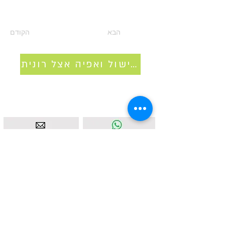
הבא
הקודם
סדנאות בישול ואפיה אצל רונית
איסטאט בע"מ | עוסק מורשה
512838947
| מנדלבלט 3
הרצליה |
058-4637331
|
info@ketodot.com
אודות
|
תקנון
|
פרטיות
|
נגישות
|
צור קשר
© איסטאט בע"מ © 2026 | © KETODOT | © KETO &