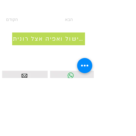
הבא
הקודם
סדנאות בישול ואפיה אצל רונית
איסטאט בע"מ | עוסק מורשה
512838947
| מנדלבלט 3
הרצליה |
058-4637331
|
info@ketodot.com
אודות
|
תקנון
|
פרטיות
|
נגישות
|
צור קשר
© איסטאט בע"מ © 2026 | © KETODOT | © KETO &