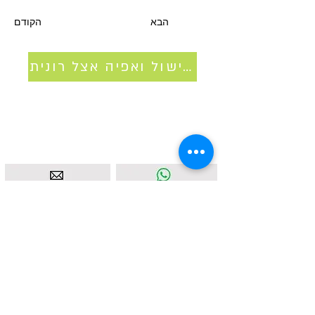
הבא
הקודם
סדנאות בישול ואפיה אצל רונית
איסטאט בע"מ | עוסק מורשה
512838947
| מנדלבלט 3
הרצליה |
058-4637331
|
info@ketodot.com
אודות
|
תקנון
|
פרטיות
|
נגישות
|
צור קשר
© איסטאט בע"מ © 2026 | © KETODOT | © KETO &