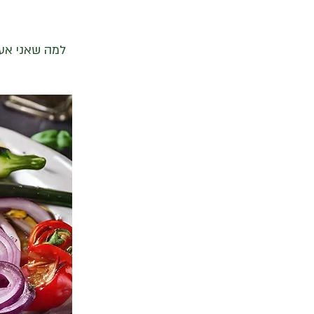
למה שאני אעב