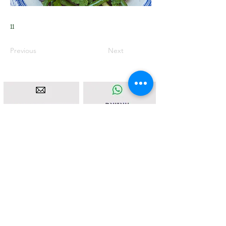
11
Previous
Next
איסטאט בע"מ | עוסק מורשה
512838947
| מנדלבלט 3
הרצליה |
058-4637331
|
info@ketodot.com
אודות
|
תקנון
|
פרטיות
|
נגישות
|
צור קשר
© איסטאט בע"מ © 2026 | © KETODOT | © KETO &
DALP כל הזכויות שמורות
© כל הזכויות שמורות לד"ר רונית הנגבי ולחברת איסטאט בע"מ. אין
לשכפל, להעתיק, לצלם, להקליט, לתרגם, לאחסן במאגר מידע, לשדר