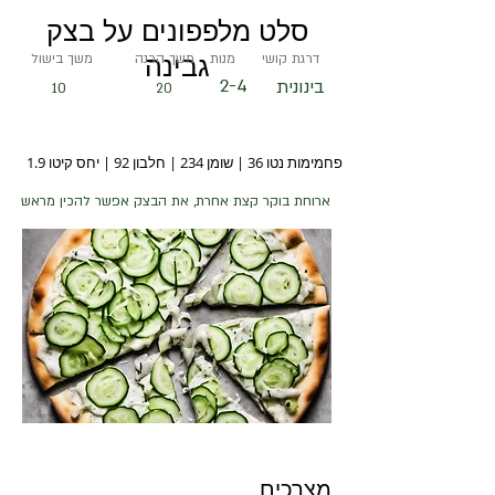
סלט מלפפונים על בצק
גבינה
דרגת קושי
מנות
משך הכנה
משך בישול
2-4
בינונית
10
20
פחמימות נטו 36 | שומן 234 | חלבון 92 | יחס קיטו 1.9
ארוחת בוקר קצת אחרת, את הבצק אפשר להכין מראש
מצרכים