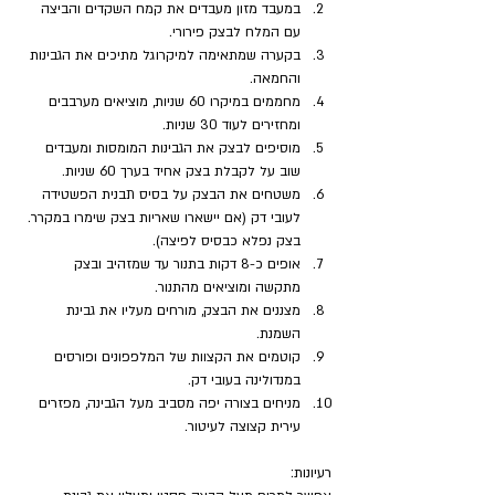
במעבד מזון מעבדים את קמח השקדים והביצה 
עם המלח לבצק פירורי.
בקערה שמתאימה למיקרוגל מתיכים את הגבינות 
והחמאה.
מחממים במיקרו 60 שניות, מוציאים מערבבים 
ומחזירים לעוד 30 שניות.
מוסיפים לבצק את הגבינות המומסות ומעבדים 
שוב על לקבלת בצק אחיד בערך 60 שניות.
משטחים את הבצק על בסיס תבנית הפשטידה 
לעובי דק (אם יישארו שאריות בצק שימרו במקרר. 
בצק נפלא כבסיס לפיצה).
אופים כ-8 דקות בתנור עד שמזהיב ובצק 
מתקשה ומוציאים מהתנור.
מצננים את הבצק, מורחים מעליו את גבינת 
השמנת.
קוטמים את הקצוות של המלפפונים ופורסים 
במנדולינה בעובי דק.
מניחים בצורה יפה מסביב מעל הגבינה, מפזרים 
עירית קצוצה לעיטור.
רעיונות: