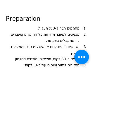
Preparation
מחממים תנור ל-180 מעלות. 
מכניסים למעבד מזון את כל החומרים ומעבדים 
עד שמקבלים בצק נוזלי
משמנים תבנית לחם או אינגליש קייק וממלאים 
בבצק. 
אופים כ-30 דקות, מוציאים ומורחים בחלמון
מחזירים לתנור ואופים עוד כ-10 דקות
מצננים היטב!!! למרות הפיתוי. 
Previous
Next