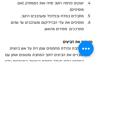
יוצקים פנימה רוטב סויה ואת הממתיק (אם 
מוסיפים).
מתבלים במלח ובפלפל ומערבבים היטב.
מוסיפים את עלי הבזיליקום ומערבבים עד שהם 
מתרככים. מסירים מהאש.
מטגנים את הביצים
במחבת נפרדת מחממים שמן זית על אש בינונית. 
שוברים את הביצים לתוך המחבת ומטגנים אותן עם 
החלמון כלפי מעלה למידת העשייה המועדפת עליך.
הגשה
 מניחים רבע מהכמות בצלחת מרק ומוסיפים מעל לבשר 
2 ביצים מטוגנות. 
לטפטף כמות קטנה של שמן שומשום על המנה לתוספת 
טעם.
הבא
הקודם