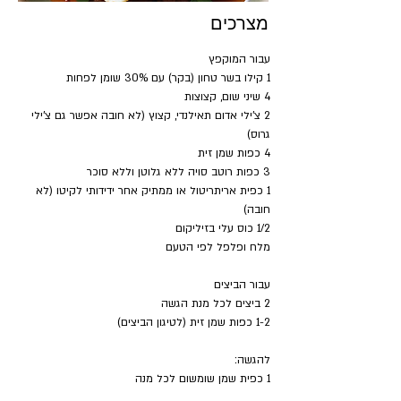
מצרכים
עבור המוקפץ
1 קילו בשר טחון (בקר) עם 30% שומן לפחות
4 שיני שום, קצוצות
2 צ'ילי אדום תאילנדי, קצוץ (לא חובה אפשר גם צ'ילי 
גרוס)
4 כפות שמן זית
3 כפות רוטב סויה ללא גלוטן וללא סוכר
1 כפית אריתריטול או ממתיק אחר ידידותי לקיטו (לא 
חובה)
1/2 כוס עלי בזיליקום
מלח ופלפל לפי הטעם
עבור הביצים
2 ביצים לכל מנת הגשה
1-2 כפות שמן זית (לטיגון הביצים)
להגשה:
1 כפית שמן שומשום לכל מנה