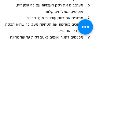
מערבבים את רסק העבניות עם כף שמן זית, 
מוסיפים וממליחים קלות
מפזרים את רסק עגבניות מעל הבשר 
שופכים בעדינות את הטחינה מעל, כך שהיא תכסה 
את כל התבשיל.
מכניסים לתנור ואופים כ-20 דקות עד שהטחינה 
מקרימה.
קולים את הצנוברים במחבת (להוצאת מרירות של 
הצנוברים הסינים)
מוציאים מהתנור, מפזרים צנוברים קלויים 
ופטרוזיליה קצוצה ומגישים מיד.
הבא
הקודם