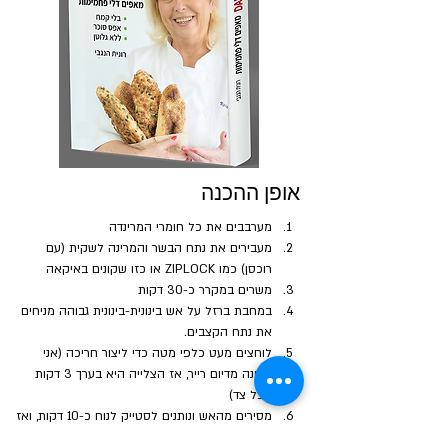
אופן ההכנה
מערבבים את כל חומרי המרינדה
מעבירים את נתח הבשר והמרינה לשקית (עם 
רוכסן) כמו ZIPLOCK או כזו שקונים באיקאה
משרים במקרר כ-30 דקות
במחבת ברזל על אש בינונית-בינונית גבוהה מניחים 
את נתח הקצבים. 
לוחצים מעט כלפי מטה כדי ליצור חריכה (אני 
מכינה מדיום רייר, אז הצלייה היא בערך 3 דקות 
מכל צד)
מסירים מהאש ונותנים לסטייק לנוח כ-10 דקות, ואז 
חותכים פרוסות דקות כנגד הסיבים (
ראו הדגמה 