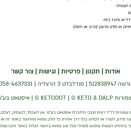
 העשייה 
ם
 או מיונז ביתי. 
יים או סלט מרענן (כרוב או חסה).
ר להשתמש לסנדוויצ'ים או לסלטים
אודות
|
תקנון
|
פרטיות
|
נגישות
|
צור קשר
| 058-4637331 |
 שמורות לד"ר רונית הנגבי ולחברת איסטאט בע"מ. אין לשכפל, להעתיק, לצלם, 
ר מידע, לשדר או לקלוט בכל דרך אחרת כל חלק שהוא מהחומר באתר זה או כ
ר בהחלט לעשות שימוש מסחרי מכל סוג שהוא בחומר הכלול באתר זהברשות