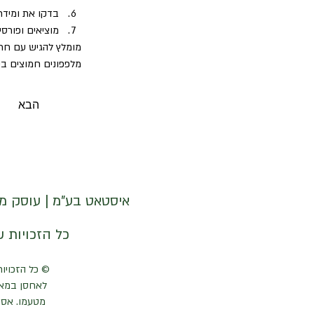
בדקו את ומידת
מוציאים ופורסי
מומלץ להגיש עם חרדל
מלפפונים חמוצים בית
נשארו שאריות?  אפש
הבא
איסטאט בע"מ | עוסק מורשה 512838947 | מנדלבלט 3 הרצליה 
© איסטאט בע"מ © 2026 | © KETODOT | © KETO & DALP כל הזכויות שמורות
© כל הזכויות
לאחסן במאג
מטעמו. אסו