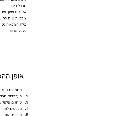
חרדל דיז'ון
1/4 כוס שמן זית
2 כפיות שום כתוש "דורות
מלח הימלאיה גס
פלפל שחור
אופן ההכ
מחממים תנור לחום ג
מערבבים חרדל
טוחנים פלפל ש
מכניסים לתנור 10 דקות 
מורידים את החום (170 מעלות) וממשיכים