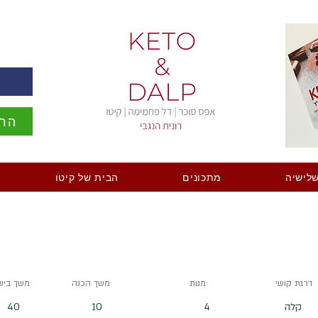
ה
הרש
לישיה
מתכונים
הבית של קיטו
דרגת קושי
מנות
משך הכנה
משך ביש
קלה
4
10
40