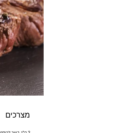
מצרכים
2 ק"ג בשר לרוסטביף (סינטה)