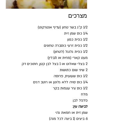
מצרכים
1/2 ק"ג בשר טחון (עדיף אנטרקוט)
1/4 כוס שמן זית
1/2 כפית כמון
1/2 כפית זרעי כוסברה טחונים
1/2 כפית גלנגל (לטחון)
מעט קארי (מחית או תבלין)
2 בצלי שאלוט או 1 בצל לבן קטן, חתוכים דק
2 שיני שום כתושות
1/2 כוס שעועית, פרוסה
1/4 כוס סויה ללא גלוטן או רוטב דגים
1/2 כוס ציר עצמות בקר 
מלח
פלפל לבן
לביצה עין:
שמן זית או חמאת גהי
6 ביצים (1 ביצה לכל מנה)