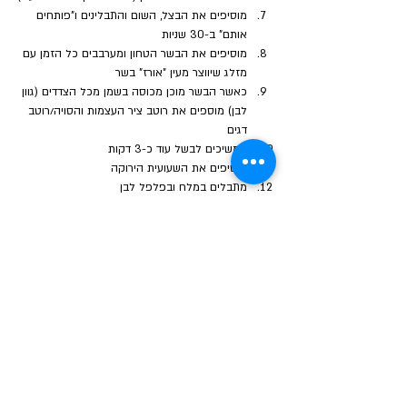
מוסיפים את הבצל, השום והתבלינים ו"פותחים 
אותם" ב-30 שניות
מוסיפים את הבשר הטחון ומערבבים כל הזמן עם 
מזלג שיווצר מעין "אורז" בשר
כאשר הבשר מוכן מכוסה בשמן מכל הצדדים (גוון 
לבן) מוספים את רוטב ציר העצמות והסויה/רוטב 
דגים
ממשיכים לבשל עוד כ-3 דקות
מוסיפים את השעועית הירוקה
מתבלים במלח ובפלפל לבן
מעבירים לצלחות עמוקות
במחבת מטגנים ביצי עין (ביצה לכל מנה) ומניחים 
מעל הבשר
מגישים חם
אפשרות נוספת לטגן את הביצים בווק - אבל צריך ליבש 
אותו ולמרוח שמן זית או חמאת גהי
הבא
הקודם