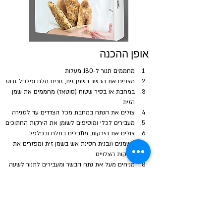
אופן ההכנה
מחממים תנור ל-180 מעלות
מצפים את הבשר בשמן זית, זורים מלח ופלפל גרוס
במחבת או בסיר שטוח (סוטאז) מחממים את שמן 
הזית
צולים את הנתח במחבת מכל הצדדים עד לסגירה
מעבירים לכלי ומוסיפים לשומן את הירקות החתוכים
צולים את הירקות, מתבלים במלח ובפלפל
משמנים תבנית חסינת אש בשמן זית ומפזרים את 
הירקות הצלויים
מניחים מעל את נתח הבשר ומעבירים לתנור לשעה  
כ-10 דרות לפני הסיום כדאי למרוח חרדל גרגרים 
הבא
הקודם