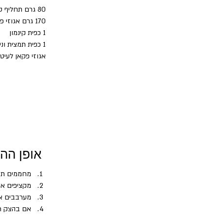
80 גרם תחליף סוכר
170 גרם אגוזי פקאן טחונים דק
1 כפית קינמון
1 כפית תמצית וניל
אגוזי פקאן לעיט
אופן הה
מחממים תנור ל-170 מעלות ופורסים נייר אפ
מקציפים את
מערבבים את
אם בהצק רק