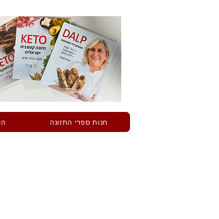
חנות ספרי התזונה
הש