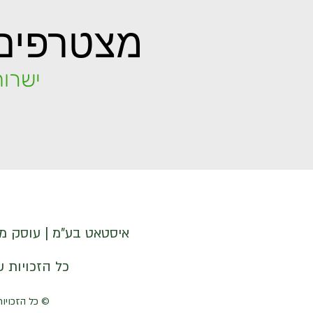
מצטרפים 
ישרות
איסטאט בע"מ | עוסק מורשה 512838947 | מנדלבלט 3 הרצליה 
© איסטאט בע"מ © 2026 | © KETODOT | © KETO & DALP כל הזכויות שמורות
© כל הזכויות