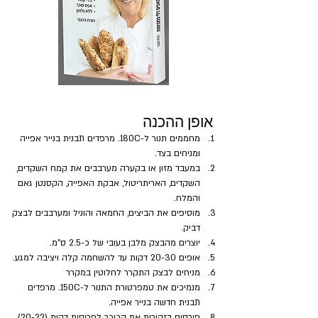
אופן ההכנה
מחממים תנור ל-180C. מרפדים תבנית בנייר אפייה 
ומניחים בצד.
במעבד מזון או בקערה מערבבים את קמח השקדים, 
השקדים, האריתריטול, אבקת האפייה, הקסנטן גאם 
והמלח.
מוסיפים את הביצים, החמאה והוניל ומערבבים לבצק 
דביק.
יוצרים מהבצק מלבן בעובי של כ-2.5 ס"מ.
אופים 20-30 דקות עד להשחמה קלה ויציבה למגע.
מניחים לבצק התקרר לחלוטין במקרר
מנמיכים את טמפרטורת התנור ל-150C. מרפדים 
תבנית חדשה בנייר אפייה.
פורסים בזהירות את הכיכר לפרוסות דקות (20-22). 