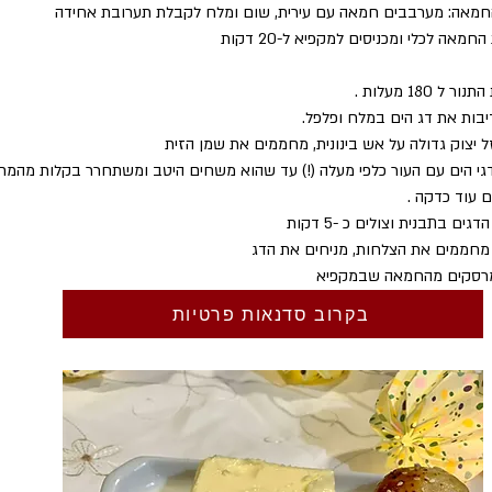
חמאה: מערבבים חמאה עם עירית, שום ומלח לקבלת תערובת אחידה
מאה לכלי ומכניסים למקפיא ל-20 דקות
 180 מעלות .
בות את דג הים במלח ופלפל. 
יצוק גדולה על אש בינונית, מחממים את שמן הזית
י הים עם העור כלפי מעלה (!) עד שהוא משחים היטב ומשתחרר בקלות מהמחבת (כ -4 
ם עוד כדקה . 
ם בתבנית וצולים כ -5 דקות 
מחממים את הצלחות, מניחים את הדג
מרסקים מהחמאה שבמקפיא 
בקרוב סדנאות פרטיות