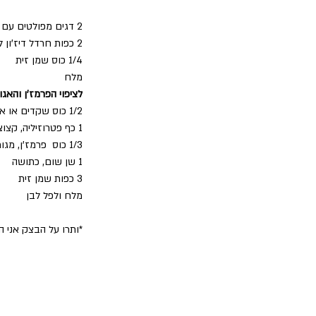
2 דגים מפולטים עם העור בטמפרטורת החדר 
2 כפות חרדל דיז'ון ללא גרגירים
1/4 כוס שמן זית
מלח
לציפוי הפרמז'ן והאג
1/2 כוס שקדים או אגוזי לוז מרוסקים
1 כף פטרוזיליה, קצוצה דק (לא חובה)
1/3 כוס  פרמז'ן, מגורר דק
1 שן שום, כתושה
3 כפות שמן זית
מלח ולפל לבן
*ותרו על הבצק אני היי