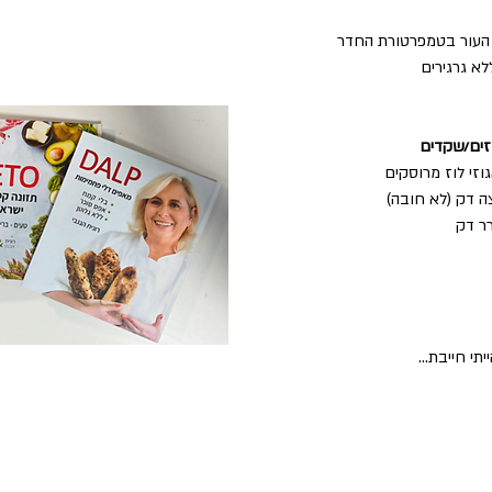
וזים/שקדים
תי חייבת...