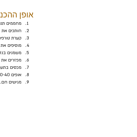
אופן ההכנ
מחממים תנור ל-200
חותכים את ה
קערת טורפים
מוסיפים את 
משמנים בנדי
מפזרים את ק
מכסים בתערו
אופים 30-40 דקות עד שהמאפה מזהיב ויציב.
מגישים חם.