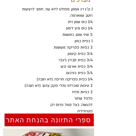
1 ק"ג דג אמנון, מפולט ללא עור, חתוך לרצועות 
רוטב שווארמה:
1/4 כוס שמן זית
1/4 כוס מיץ לימון
3 שיני שום, כתושות 
1 כפית כמון
2 כפיות פפריקה מעושנת
3/4 כפית קינמון
3/4 כפית תבלין ג'ינג'ר
3/4 כפית אורגנו יבש
3/4 כפית כורכום
1/4 כפית פפריקה חריפה (לא חובה)
2 טיפות סוכרלוז נוזלי פקק צהוב (לא חובה)
2 כפיות מלח 
פלפל שחור
להגשה: בצל סגול פרוס דק
פטרוזיליה
ספרי התזונה בהנחת האתר