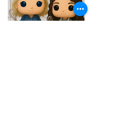
לערוץ המתקתקות
מצטרפים לקבוצת הוואט
ס
אפ השקטה
ישרות מהמטבח של רונית - מתכונים לפני כולם.
להצטרפות
Next
Previous