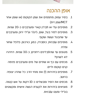
אופן ההכנה
בסיר עמוק מחממים את שמן הקוקוס (או שומן אחר 
MCT/שמן זית)
מוסיפים עלי או תבלין קארי ומערבבים כ-20 שניות.
מוסיפים לסיר בצל, שום, ג'ינג'ר וצ'ילי ירוק ומערבבים 
עד שהבצל נעשה שקוף.
מוסיפים עגבניות, כוסברה, כמון, כורכום, פלפל שחור 
ומלח.
מטגנים עד שהתבלינים ריחניים, כ-30 שניות. היזהרו 
לא לשרוף!
מכסים עם כף או שתיים של מים ומערבבים פנימה 
קרם קוקוס וליים.
מוסיפים בזהירות (!) את נתחי הדג: כל שהדג יצופה 
ברוטב.
מכסים את הסיר ומבשלים כ-10 דקות על אש קטנה. 
מוציאים בזהירות את לקערת הגשה אישית ומקשטים 
בצ'ילי ומעט עגבניות.