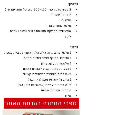
לסלמון:
2 נתחי סלמון טרי (150–200 גרם כל אחד, עם עור)
2 כפות שמן זית
מלח ים
פלפל שחור גרוס
אופציונלי: פפריקה מעושנת / שום גבישי / גרידת 
לימון
לסלט:
1 פלפל צהוב גדול, קלוי, קלוף וקצוץ לקוביות קטנות
1 אבוקדו, מקולף וחתוך קוביות קטנות
1 מלפפון קטן, קצוץ דק
1 בצל סגול קטן, קצוץ לקוביות קטנות
2–3 כפות כוסברה/פטרוזיליה קצוצה
1 כף בצל ירוק או נענע (לא חובה)
2–3 כפות מיץ ליים (אפשר גם לימון טרי)
4 כפות שמן זית איכותי
מלח
צ׳ילי/חלפיניו קצוץ (לא חובה)
ספרי התזונה בהנחת האתר