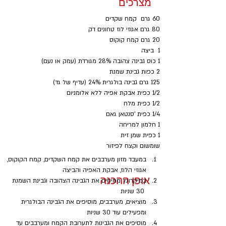
מצרכים
60 גרם  קמח שקדים
80 גרם אגוזי לוז טחונים דק
20 גרם קמח קוקוס
1  ביצה
1 כוס גבינה צהובה 28% מגורדת (עמק או נעם)
2 כפות גבינת שמנת
125 גרם גבינה בולגרית 24% (עדיף של גד)
1/2 כפית אבקת אפיה ללא אלומניום
1/2 כפית מלח 
1/4 כפית 'סנטאן גאם
1 חלמון למריחה
1 כפית שמן זית
שומשום וקצח לפיזור
במעבד מזון מערבבים את קמח השקדים, קמח הקוקוס, 
אגוזי הלוז, אבקת האפיה והביצה
אופן ההכנה
במיקרוגל ממיסים את הגבינה הצהובה וגבינת השמנת 
 30 שניות 
מוציאים, מערבבים, מוסיפים את הגבינה הבולגרית 
ומפעילים עוד 30 שניות
מוסיפים את הגבינות לתערובת הקמח ומערבבים עד 