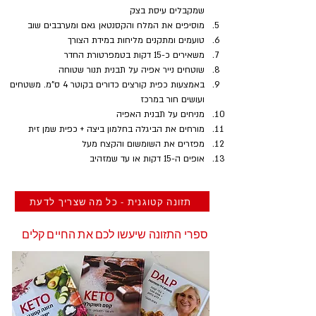
שמקבלים עיסת בצק
מוסיפים את המלח והקסנטאן גאם ומערבבים שוב
טועמים ומתקנים מליחות במידת הצורך
משאירים כ-15 דקות בטמפרטורת החדר
שוטחים נייר אפיה על תבנית תנור שטוחה
באמצעות כפית קורצים כדורים בקוטר 4 ס"מ. משטחים 
ועושים חור במרכז
מניחים על תבנית האפיה
מורחים את הביגלה בחלמון ביצה + כפית שמן זית
מפזרים את השומשום והקצח מעל
אופים ה-15 דקות או עד שמזהיב
תזונה קטוגנית - כל מה שצריך לדעת
ספרי התזונה שיעשו לכם את החיים קלים