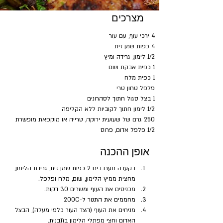
מצרכים
4 ירכי עוף, עם עור
4 כפות שמן זית
1/2 לימון, גרידה ומיץ
1 כפית אבקת שום
1 כפית מלח
פלפל טחון טרי
1 בצל סגול חתוך לסהרונים
1/2 לימון חתוך לקוביות ללא הקליפה
250 גרם של שעועית ירוקה, טרייה או מוקפאת מופשרת
1/2 פלפל אדום, פרוס
אופן ההכנה
בקערה מערבבים 2 כפות שמן זית, גרידת הלימון, 
מחצית ממיץ הלימון, שום, מלח ופלפל. 
מכניסים את העוף ומשרים 30 דקות.
מחממים את התנור ל-200C
מניחים את העוף (הצד העור כלפי מעלה), הבצל 
האדום וחצי מפתלי הלימון בתבנית.