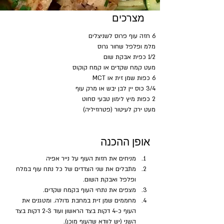
מצרכים
6 חזה עוף פרוס לשניצלים
מלמ ופלפל שחור גרוס
1/2 כפית אבקת שום
מעט קמח שקדים או קמח קוקוס
6 כפות שמן זית או MCT
3/4 כוס יין לבן יבש או מרק עוף
2 כפות מיץ לימון טבעי סחוט
מעט ירק לעיטור (פטרוזיליה)
אופן ההכנה
מניחים את חזות העוף על נייר אפיה
מתבלים את שני הצדדים של כל נתח עוף במלח 
ופלפל ואבקת השום. 
מצפים את נתחי העוף בקמח שקדים.
מחממים שמן זית במחבת גדולה. ומטגנים את 
העוף כ-4 דקות בצד הראשון ועוד 2-3 דקות בצד 
השני (יש לוודא שהעוף מוכן). 