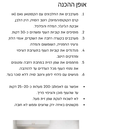
אופן ההכנה
מערבבים את החלבונים עם הקסנטאן גאם (או 
קרם הקוקוס/המיונז), רוטב הסויה, היין הלבן, 
אבקת הג'ינג'ר, המלח והפלפל. 
מוסיפים את קוביות העוף ומשהים כ-30 דקות.
מערבבים בקערה רחבה את השקדים, אגוזי הלוז, 
גרעיני החמנייה, השומשום והמלח.
מגלגלים את קוביות העוף בתערובת הציפוי 
ומהדקים היטב.
מחממים את שמן הזית במחבת רחבה ומטגנים 
את נתחי העוף מכל הצדדים עד להזהבה.
מגישים עם פלחי לימון ורוטב סויה ללא סוכר בצד.
אפשר גם לאפותב-200 מעלות כ-20–25 דקות 
עד שהעוף מוכן והציפוי פריך.
לא לשכוח לצקת שמן זית מעל.
מקשטים באיזה ירק שרוצים וממש לא חובה.