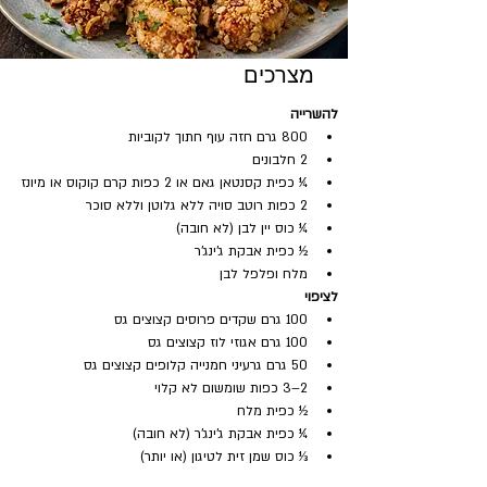
מצרכים
להשרייה
800 גרם חזה עוף חתוך לקוביות
2 חלבונים
¼ כפית קסנטאן גאם או 2 כפות קרם קוקוס או מיונז
2 כפות רוטב סויה ללא גלוטן וללא סוכר
¼ כוס יין לבן (לא חובה)
½ כפית אבקת ג'ינג'ר
מלח ופלפל לבן
לציפוי
100 גרם שקדים פרוסים קצוצים גס
100 גרם אגוזי לוז קצוצים גס
50 גרם גרעיני חמנייה קלופים קצוצים גס
2–3 כפות שומשום לא קלוי
½ כפית מלח
¼ כפית אבקת ג'ינג'ר (לא חובה)
⅓ כוס שמן זית לטיגון (או יותר)