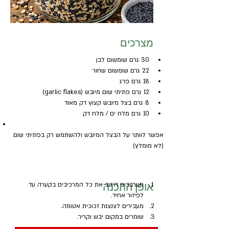
מצרכים
30 גרם שומשום לבן
22 גרם שומשום שחור
18 גרם פרג
12 גרם פתיתי שום מיובש (garlic flakes)
8 גרם בצל מיובש קצוץ דק מאוד
10 גרם מלח ים / מלח דק
אפשר לוותר על הבצל המיובש ולהשתמש רק בפתיתי שום 
(לא מומלץ)
אופן ההכנה
מערבבים היטב את כל המרכיבים בקערה עד 
לפיזור אחיד.
מעבירים לצנצנת זכוכית אטומה.
שומרים במקום יבש וקריר.