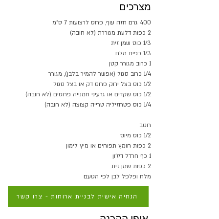
מצרכים
400 גרם חזה עוף, פרוס לרצועות 7 ס"מ
2 כפות דלעת מגוררת (לא חובה)
1/3 כוס שמן זית
1/3 כפית מלח
1 כרוב מגורר קטן
1/4 כרוב סגול (אפשר להמיר בלבן), מגורר
1/2 כוס בצל ירוק פרוס דק או בצל סגול
1/2 כוס שקדים או גרעיני חמנייה פרוסים (לא חובה)
1/4 כוס פטרוזיליה טרייה קצוצה (לא חובה)
רוטב
1/2 כוס מיונז
2 כפות חומץ תפוחים או מיץ לימון
1 כף חרדל דיז'ון
2 כפות שמן זית
מלח ופלפל לבן לפי הטעם
הנחיה אישית לבניית ארוחות - צרו קשר
אופן ההכנה