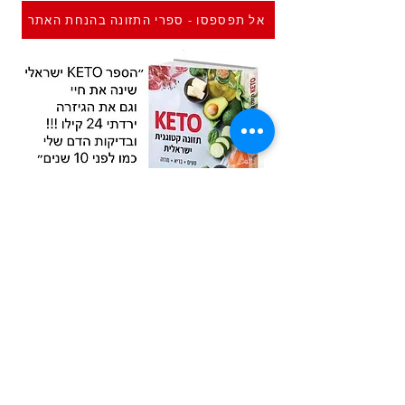
אל תפספסו - ספרי התזונה בהנחת האתר
Previous
Next
איסטאט בע"מ | עוסק מורשה
512838947
| מנדלבלט 3