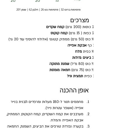
20
20
12
פחמימות ברוטו 32 | פחמימות נטו 26 | חלבון 62 | שומן 201
מצרכים
2 כוסות (200 גרם) 
קמח שקדים
2 כפות ( 15 גרם) 
קמח קוקוס
¼ כוס (50 גרם) ממתיק קטוגני (אלולוז להוסיף עוד 20 גר)
1 כף 
אבקת אפייה
¼ כפית 
מלח
2 
ביצים גדולות
⅓ כוס (80 מ״ל) 
שמנת מתוקה
⅓ כוס (75 גרם) 
חמאה מומסת
1 כפית 
תמצית וניל
אופן ההכנה
מחממים תנור ל-180 מעלות ומרפדים תבנית בנייר 
אפייה (אשפר עטרות נייר).
מערבבים את קמח השקדים, קמח הקוקוס, הממתיק, 
אבקת האפייה והמלח.
בקערה נפרדת טורפים את הביצים, השמנת, החמאה 