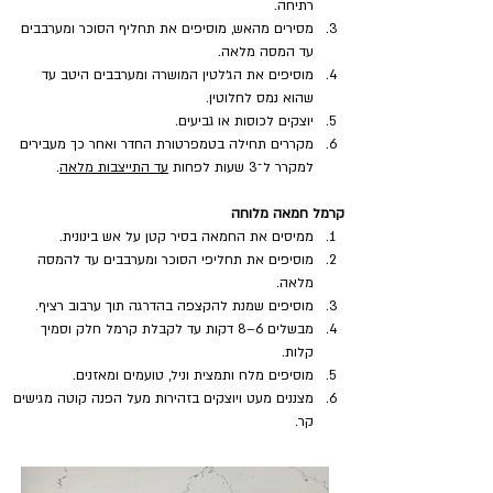
רתיחה.
מסירים מהאש, מוסיפים את תחליף הסוכר ומערבבים 
עד המסה מלאה.
מוסיפים את הג׳לטין המושרה ומערבבים היטב עד 
שהוא נמס לחלוטין.
יוצקים לכוסות או גביעים.
מקררים תחילה בטמפרטורת החדר ואחר כך מעבירים 
למקרר ל־3 שעות לפחות 
עד התייצבות מלאה
.
קרמל חמאה מלוחה
ממיסים את החמאה בסיר קטן על אש בינונית.
מוסיפים את תחליפי הסוכר ומערבבים עד להמסה 
מלאה.
מוסיפים שמנת להקצפה בהדרגה תוך ערבוב רציף.
מבשלים 6–8 דקות עד לקבלת קרמל חלק וסמיך 
קלות.
מוסיפים מלח ותמצית וניל, טועמים ומאזנים.
מצננים מעט ויוצקים בזהירות מעל הפנה קוטה מגישים 
קר.