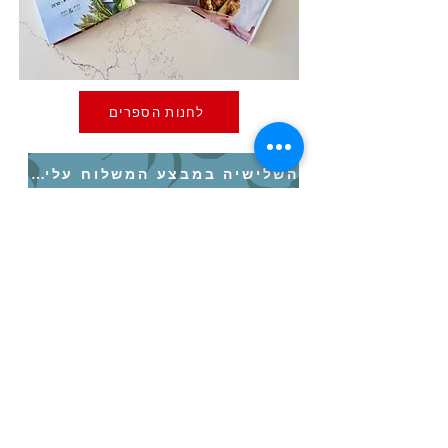
לחנות הספרים
השלישיה במבצע המשלוח עלינו!
הבא
הקודם
איסטאט בע"מ | עוסק מורשה
512838947
| מנדלבלט 3