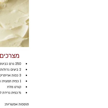
מצרכים
250 גרם גבינת מסקרפונה (בטמפרטורת החדר)
2 ביצים גדולות (טריות מאוד) או 3 בינוניות
3 כפות אריתריטול או ממתיק קטוגני אחר (אפשר גם מיקס ממתיקים)
1 כפית תמצית וניל
קורט מלח
½ כפית גרידת ל
תוספות אפשריות: