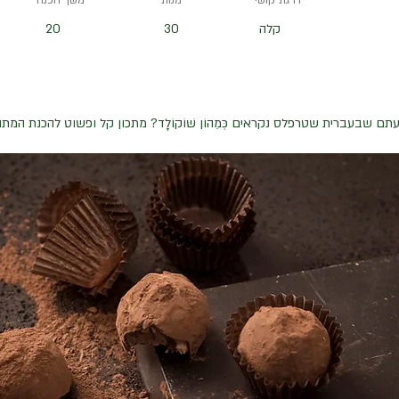
דרגת קושי
מנות
משך הכנה
קלה
30
20
תם שבעברית שטרפלס נקראים כְּמֵהוֹן שׁוֹקוֹלָד? מתכון קל ופשוט להכנת המת