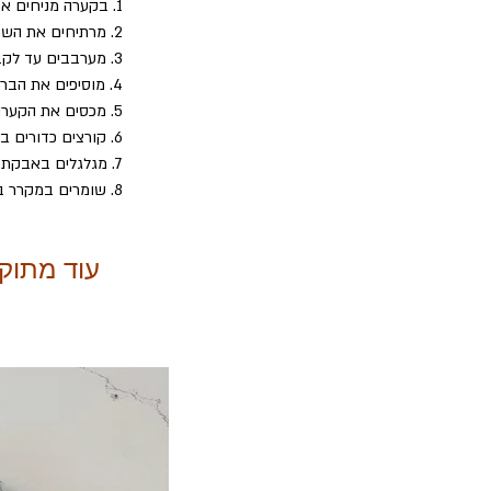
1. בקערה מניחים את עיגולי השוקולד
2. מרתיחים את השמנת ויוצקים אותה על השוקולד
3. מערבבים עד לקבלת תערובת חלקה ומבריקה
4. מוסיפים את הברנדי ומערבבים היטב.
5. מכסים את הקערה בניילון נצמד ומכניסים למקרר עד שמתגבשת לעיסה
6. קורצים כדורים בקוטר 2-3 ס"מ ומעבירים למקפיא  ל- ½  שעה
7. מגלגלים באבקת הקקאו
8. שומרים במקרר בקופסא אטומה
עוד מתוק