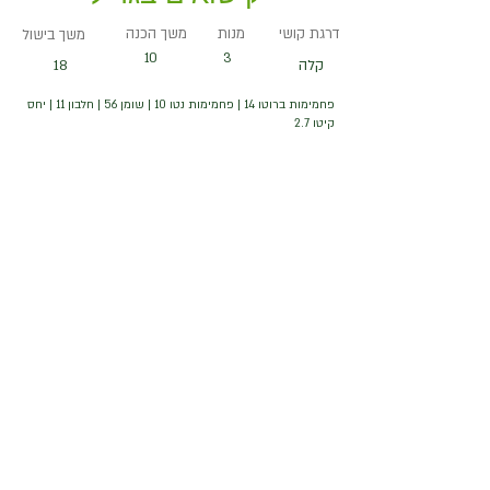
דרגת קושי
מנות
משך הכנה
משך בישול
10
3
קלה
18
פחמימות ברוטו 14 | פחמימות נטו 10 | שומן 56 | חלבון 11 | יחס
קיטו 2.7