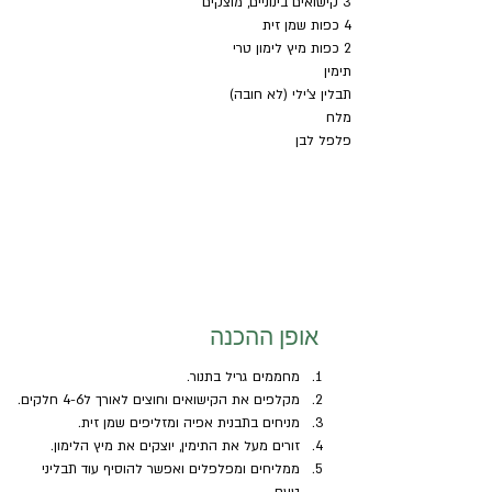
3 קישואים בינוניים, מוצקים
4 כפות שמן זית
2 כפות מיץ לימון טרי
תימין
תבלין צ'ילי (לא חובה)
מלח 
פלפל לבן
אופן ההכנה
מחממים גריל בתנור.
מקלפים את הקישואים וחוצים לאורך ל4-6 חלקים.
מניחים בתבנית אפיה ומזליפים שמן זית.
זורים מעל את התימין, יוצקים את מיץ הלימון.
ממליחים ומפלפלים ואפשר להוסיף עוד תבליני 