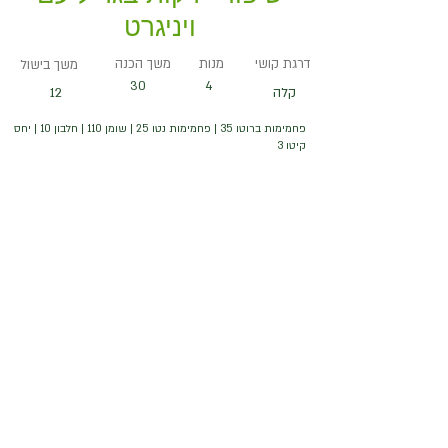
ויניגרט
דרגת קושי
מנות
משך הכנה
משך בישול
30
4
קלה
12
פחמימות ברוטו 35 | פחמימות נטו 25 | שומן 110 | חלבון 10 | יחס
קיטו 3