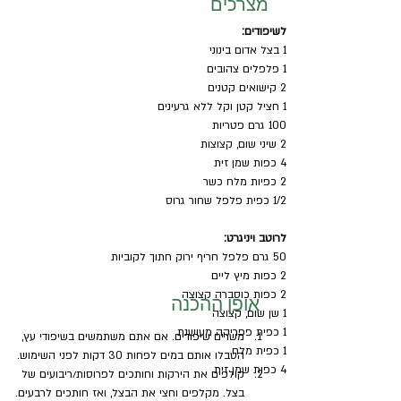
מצרכים
לשיפודים:
1 בצל אדום בינוני
1 פלפלים צהובים
2 קישואים קטנים
1 חציל קטן וקל ללא גרעינים
100 גרם פטריות 
2 שיני שום, קצוצות
4 כפות שמן זית
2 כפיות מלח כשר
1/2 כפית פלפל שחור גרוס
לרוטב ויניגרט:
50 גרם פלפל חריף ירוק חתוך לקוביות
2 כפות מיץ ליים
2 כפות כוסברה קצוצה
אופן ההכנה
1 שן שום, קצוצה
1 כפית פפריקה מעושנת
משרים שיפודים. אם אתם משתמשים בשיפודי עץ, 
1 כפית מלח 
הטבלו אותם במים לפחות 30 דקות לפני השימוש.
4 כפות שמן זית
קולפים את הירקות וחותכים לפרוסות/ריבועים של 
בצל. מקלפים וחצי את הבצל, ואז חותכים לרבעים. 