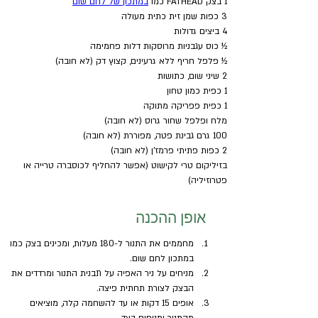
1 בצק FATHEAD כמו 
במתכון של לחם שום
3 כפות שמן זית כתית מעולה 
4 ביצים גדולות
½ כוס עגבניות מרוסקות דלות פחמימה
½ פלפל חריף ללא גרעינים, קצוץ דק (לא חובה)
2 שיני שום, כתושות
1 כפית כמון טחון
1 כפית פפריקה מתוקה
מלח ופלפל שחור גרוס (לא חובה)
100 גרם גבינת פטה, מפוררת (לא חובה)
2 כפות פתיתי פרמז'ן (לא חובה)
בזיליקום טרי לקישוט (אפשר להחליף לכוסברה טרייה או 
פטרוזיליה) 
אופן ההכנה
מחממים את התנור ל-180 מעלות, ומכינים בצק כמו 
במתכון לחם שום.
מניחים על ניר האפיה על תבנית התנור ומרדדים את 
הבצק לצורת תחתית פיצה.
אופים 15 דקות או עד להשחמה קלה, מוציאים 