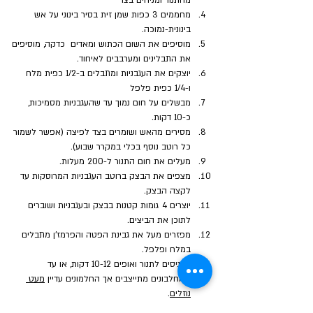
מהתנור ומניחים בצד
מחממים 3 כפות שמן זית בסיר בינוני על אש 
בינונית-נמוכה.
מוסיפים את השום הכתוש ומאדים  כדקה, מוסיפים 
את התבלינים ומערבבים לאיחוד.
יוצקים את העגבניות ומתבלים ב-1/2 כפית מלח 
ו-1/4 כפית פלפל
מבשלים על חום נמוך עד שהעגבניות מסמיכות, 
כ-10 דקות.
מסירים מהאש ושומרים בצד לפיצה (אפשר לשמור 
כל רוטב נוסף בכלי במקרר שבוע).
מעלים את חום התנור ל-200 מעלות.
מצפים את הבצק ברוטב העגבניות המרוסקות עד 
לקצה הבצק.
יוצרים 4 גומות קטנות בבצק ובעגבניות ושוברים 
לתוכן את הביצים.
מפזרים מעל את גבינת הפטה והפרמז'ן מתבלים 
במלח ופלפל.
מכניסים לתנור ואופים 10-12 דקות, או עד 
שהחלבונים מתייצבים אך החלמונים עדיין 
מעט 
נוזלים
.
מוציאים מהתנור ומקשטים בעשבי תיבול טריים.