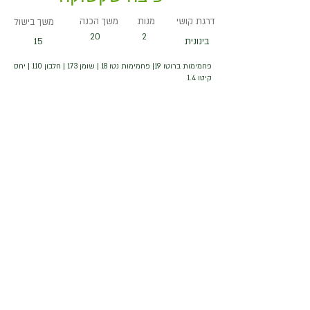
דרגת קושי
מנות
משך הכנה
משך בישול
20
2
בינונית
15
פחמימות ברוטו 19| פחמימות נטו 18 | שומן 173 | חלבון 110 | יחס
קיטו 1.4