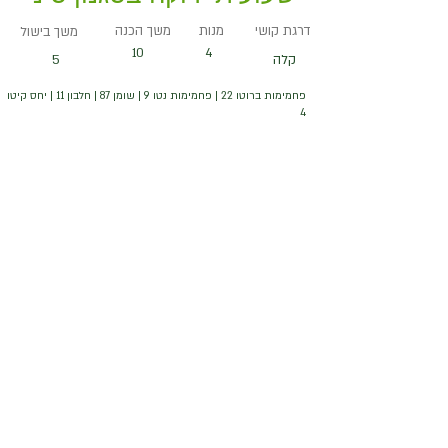
דרגת קושי
מנות
משך הכנה
משך בישול
10
4
קלה
5
פחמימות ברוטו 22 | פחמימות נטו 9 | שומן 87 | חלבון 11 | יחס קיטו
4