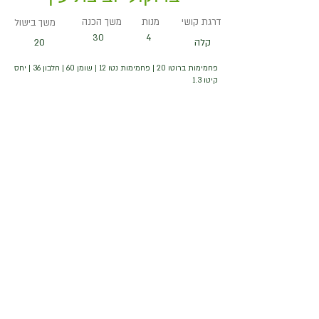
דרגת קושי
מנות
משך הכנה
משך בישול
30
4
קלה
20
פחמימות ברוטו 20 | פחמימות נטו 12 | שומן 60 | חלבון 36 | יחס
קיטו 1.3