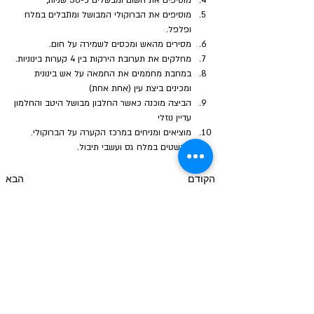
מוסיפים את השום ומבשלים כ-30 שניות,
מוסיפים את הברוקולי המבושל ומתבלים במלח 
ופלפל.
מסירים מהאש ומכסים לשמירה על חום.
מחלקים את תערובת הירקות בין 4 קערות בינוניות.
במחבת מחממים את החמאה על אש בינונית 
ומכינים ביצת עין (אחת אחת)
הביצה מוכנה כאשר החלבון מבושל היטב והחלמון 
עדיין נוזלי
מוציאים ומניחים במרכז הקערה על הברוקולי. 
מקשטים במלח גס ועשבי תיבול.
הקודם
הבא