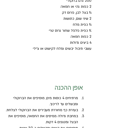
200 גרם ברוקולי
2 כפות גהי או חמאה
½ בצל לבן, פרוס דק
2 שיני שום, כתושות
½ כפית מלח
¼ כפית פלפל שחור גרוס טרי
2 כפות חמאה
4 ביצים גדולות
עשבי תיבול יבשים ומלח לקישוט או צ'ילי
אופן ההכנה
מרתיחים 4 כוסות מים, מוסיפים את הברוקולי 
ומבשלים עד לריכוך.
בעזרת כף מחוררת מעבירים את הברוקולי לצלחת. 
במחבת גדולה ממיסים את החמאה, מוסיפים את 
הבצל ומטגנים 4 דקות.