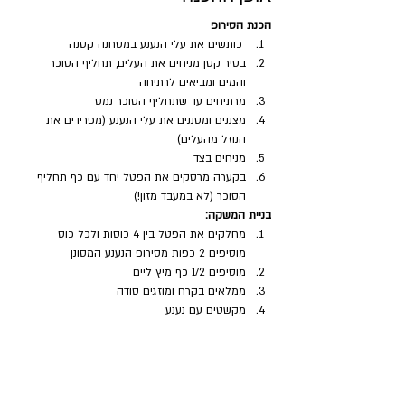
הכנת הסירופ
 כותשים את עלי הנענע במטחנה קטנה
בסיר קטן מניחים את העלים, תחליף הסוכר 
והמים ומביאים לרתיחה
מרתיחים עד שתחליף הסוכר נמס
מצננים ומסננים את עלי הנענע (מפרידים את 
הנוזל מהעלים)
מניחים בצד
בקערה מרסקים את הפטל יחד עם כף תחליף 
הסוכר (לא במעבד מזון!)
בניית המשקה:
מחלקים את הפטל בין 4 כוסות ולכל כוס 
מוסיפים 2 כפות מסירופ הנענע המסונן
מוסיפים 1/2 כף מיץ ליים
ממלאים בקרח ומוזגים סודה
מקשטים עם נענע